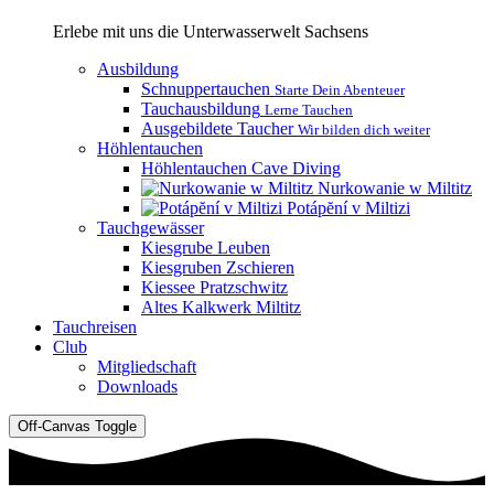
Erlebe mit uns die Unterwasserwelt Sachsens
Ausbildung
Schnuppertauchen
Starte Dein Abenteuer
Tauchausbildung
Lerne Tauchen
Ausgebildete Taucher
Wir bilden dich weiter
Höhlentauchen
Höhlentauchen Cave Diving
Nurkowanie w Miltitz
Potápĕní v Miltizi
Tauchgewässer
Kiesgrube Leuben
Kiesgruben Zschieren
Kiessee Pratzschwitz
Altes Kalkwerk Miltitz
Tauchreisen
Club
Mitgliedschaft
Downloads
Off-Canvas Toggle