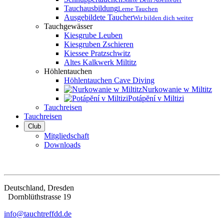
Tauchausbildung
Lerne Tauchen
Ausgebildete Taucher
Wir bilden dich weiter
Tauchgewässer
Kiesgrube Leuben
Kiesgruben Zschieren
Kiessee Pratzschwitz
Altes Kalkwerk Miltitz
Höhlentauchen
Höhlentauchen Cave Diving
Nurkowanie w Miltitz
Potápĕní v Miltizi
Tauchreisen
Tauchreisen
Club
Mitgliedschaft
Downloads
Deutschland, Dresden
Dorn­blüth­strasse 19
info@tauchtreffdd.de