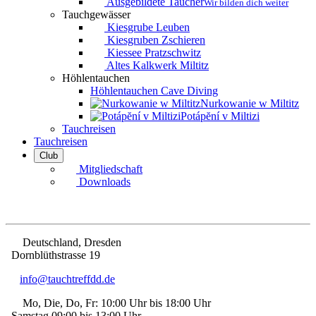
Ausgebildete Taucher
Wir bilden dich weiter
Tauchgewässer
Kiesgrube Leuben
Kiesgruben Zschieren
Kiessee Pratzschwitz
Altes Kalkwerk Miltitz
Höhlentauchen
Höhlentauchen Cave Diving
Nurkowanie w Miltitz
Potápĕní v Miltizi
Tauchreisen
Tauchreisen
Club
Mitgliedschaft
Downloads
Deutschland, Dresden
Dorn­blüth­strasse 19
info@tauchtreffdd.de
Mo, Die, Do, Fr: 10:00 Uhr bis 18:00 Uhr
Samstag 09:00 bis 13:00 Uhr