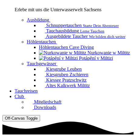
Erlebe mit uns die Unterwasserwelt Sachsens
Ausbildung
Schnuppertauchen
Starte Dein Abenteuer
Tauchausbildung
Lerne Tauchen
Ausgebildete Taucher
Wir bilden dich weiter
Höhlentauchen
Höhlentauchen Cave Diving
Nurkowanie w Miltitz
Potápĕní v Miltizi
Tauchgewässer
Kiesgrube Leuben
Kiesgruben Zschieren
Kiessee Pratzschwitz
Altes Kalkwerk Miltitz
Tauchreisen
Club
Mitgliedschaft
Downloads
Off-Canvas Toggle