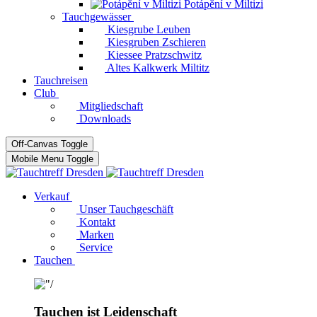
Potápĕní v Miltizi
Tauchgewässer
Kiesgrube Leuben
Kiesgruben Zschieren
Kiessee Pratzschwitz
Altes Kalkwerk Miltitz
Tauchreisen
Club
Mitgliedschaft
Downloads
Off-Canvas Toggle
Mobile Menu Toggle
Verkauf
Unser Tauchgeschäft
Kontakt
Marken
Service
Tauchen
Tauchen ist Leidenschaft