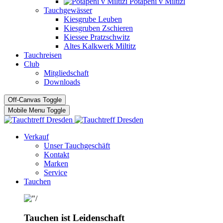
Potápĕní v Miltizi
Tauchgewässer
Kiesgrube Leuben
Kiesgruben Zschieren
Kiessee Pratzschwitz
Altes Kalkwerk Miltitz
Tauchreisen
Club
Mitgliedschaft
Downloads
Off-Canvas Toggle
Mobile Menu Toggle
Verkauf
Unser Tauchgeschäft
Kontakt
Marken
Service
Tauchen
Tauchen ist Leidenschaft