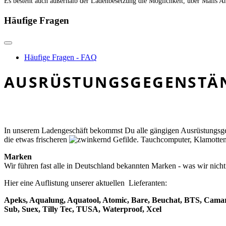
Es besteht auch außerhalb der Ladenbesetzung die Möglichkeit, über Mails A
Häufige Fragen
Häufige Fragen - FAQ
AUSRÜSTUNGSGEGENSTÄ
In unserem Ladengeschäft bekommst Du alle gängigen Ausrüstungsge
die etwas frischeren
Gefilde. Tauchcomputer, Klamotten u
Marken
Wir führen fast alle in Deutschland bekannten Marken - was wir nicht 
Hier eine Auflistung unserer aktuellen Lieferanten:
Apeks, Aqualung, Aquatool, Atomic, Bare, Beuchat, BTS, Camaro,
Sub, Suex, Tilly Tec, TUSA, Waterproof, Xcel