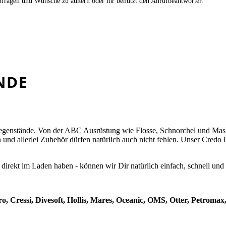
nfragen und Wünsche zu äußern oder ihr benutzt den Anrufbeantworter.
NDE
genstände. Von der ABC Ausrüstung wie Flosse, Schnorchel und Mask
nd allerlei Zubehör dürfen natürlich auch nicht fehlen. Unser Credo l
direkt im Laden haben - können wir Dir natürlich einfach, schnell und u
 Cressi, Divesoft, Hollis, Mares, Oceanic, OMS, Otter, Petromax,