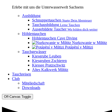
Erlebe mit uns die Unterwasserwelt Sachsens
Ausbildung
Schnuppertauchen
Starte Dein Abenteuer
Tauchausbildung
Lerne Tauchen
Ausgebildete Taucher
Wir bilden dich weiter
Höhlentauchen
Höhlentauchen Cave Diving
Nurkowanie w Miltitz
Potápĕní v Miltizi
Tauchgewässer
Kiesgrube Leuben
Kiesgruben Zschieren
Kiessee Pratzschwitz
Altes Kalkwerk Miltitz
Tauchreisen
Club
Mitgliedschaft
Downloads
Off-Canvas Toggle