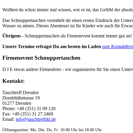
Woll­test du schon immer mal wis­sen, wie es ist, das Gefühl der absol
Das Schnup­per­tauchen ver­mit­telt dir einen ersten Ein­druck der Unter­w
Wasser zu atmen. Dieses Aben­teuer ist für Kinder wie auch für Erwach­s
Übrigens
- Schnuppertauchen als Firmenevent kommt immer gut an!
Unsere Ter­mine erfragst Du am besten im Laden
zum Kontaktform
Firmenevent Schnuppertauchen
D I E etwas andere Firmenfeier - wir organisieren für Sie einen Unterw
Kontakt:
Tauchtreff Dresden
Dorn­blüth­strasse 19
01277 Dres­den
Phone: +49 (351) 31 09 120
Fax: +49 (351) 31 27 2469
Email:
info@tauchtreffdd.de
Öffnungszeiten: Mo, Die, Do, Fr: 10:00 Uhr bis 18:00 Uhr