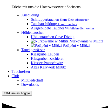
Erlebe mit uns die Unterwasserwelt Sachsens
Ausbildung
Schnuppertauchen
Starte Dein Abenteuer
Tauchausbildung
Lerne Tauchen
Ausgebildete Taucher
Wir bilden dich weiter
Höhlentauchen
Höhlentauchen Cave Diving
Nurkowanie w Miltitz
Potápĕní v Miltizi
Tauchgewässer
Kiesgrube Leuben
Kiesgruben Zschieren
Kiessee Pratzschwitz
Altes Kalkwerk Miltitz
Tauchreisen
Club
Mitgliedschaft
Downloads
Off-Canvas Toggle