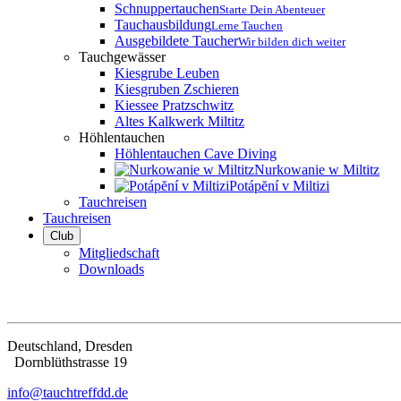
Schnuppertauchen
Starte Dein Abenteuer
Tauchausbildung
Lerne Tauchen
Ausgebildete Taucher
Wir bilden dich weiter
Tauchgewässer
Kiesgrube Leuben
Kiesgruben Zschieren
Kiessee Pratzschwitz
Altes Kalkwerk Miltitz
Höhlentauchen
Höhlentauchen Cave Diving
Nurkowanie w Miltitz
Potápĕní v Miltizi
Tauchreisen
Tauchreisen
Club
Mitgliedschaft
Downloads
Deutschland, Dresden
Dorn­blüth­strasse 19
info@tauchtreffdd.de