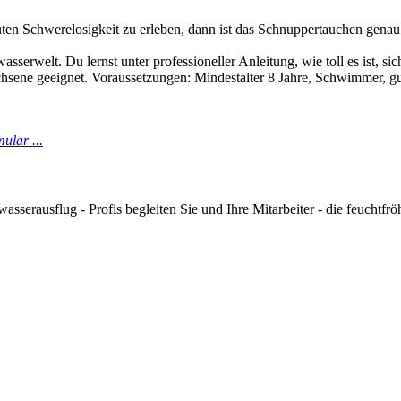
uten Schw­erelosigkeit zu erleben, dann ist das Schnup­per­tauchen genau
asser­welt. Du lernst unter pro­fes­sioneller Anleitung, wie toll es ist, s
ene geeignet. Voraus­set­zun­gen: Min­destal­ter 8 Jahre, Schwim­mer, gu
ular ...
asserausflug - Profis begleiten Sie und Ihre Mitarbeiter - die feuchtfrö