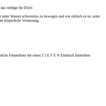
 das richtige für Dich!
ich unter Wasser schw­ere­los zu bewe­gen und wie ein­fach es ist, unter
te kör­per­liche Verfassung.
hliche Firmenfeier die einen T I E F E N Eindruck hinterlässt