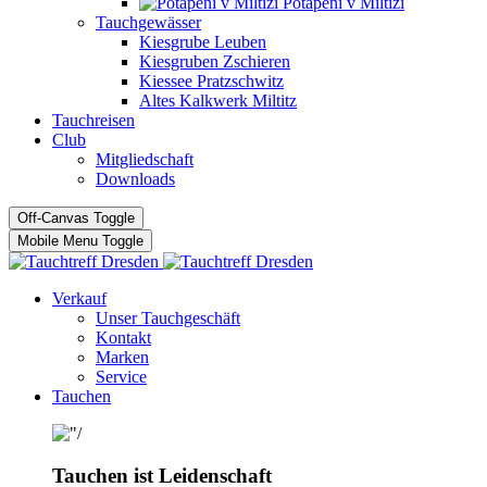
Potápĕní v Miltizi
Tauchgewässer
Kiesgrube Leuben
Kiesgruben Zschieren
Kiessee Pratzschwitz
Altes Kalkwerk Miltitz
Tauchreisen
Club
Mitgliedschaft
Downloads
Off-Canvas Toggle
Mobile Menu Toggle
Verkauf
Unser Tauchgeschäft
Kontakt
Marken
Service
Tauchen
Tauchen ist Leidenschaft