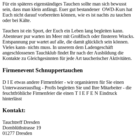
Für ein späteres eigenständiges Tauchen sollte man sich bewusst
sein, dass man klein anfängt. Euer gut bestandener OWD-Kurs hat
Euch nicht darauf vorbereiten können, wie es ist nachts zu tauchen
oder bei Kälte.
Tauchen ist ein Sport, der Euch ein Leben lang begleiten kann.
Abenteuer pur warten im Meer mit Großfisch oder finsteren Wracks.
Entspannung pur wartet auf alle, die damit glücklich sein können.
Vieles kann- nichts muss. In unserem dem Ladengeschäft
angeschlossenen Tauchklub findet Ihr nach der Ausbildung die
Kontakte zu Gleichgesinnten für jede Art taucherischer Aktivitäten.
Firmenevent Schnuppertauchen
D I E etwas andere Firmenfeier - wir organisieren für Sie einen
Unterwasserausflug - Profis begleiten Sie und Ihre Mitarbeiter - die
feuchtfröhliche Firmenfeier die einen T I E F E N Eindruck
hinterlässt
Kontakt:
Tauchtreff Dresden
Dorn­blüth­strasse 19
01277 Dres­den