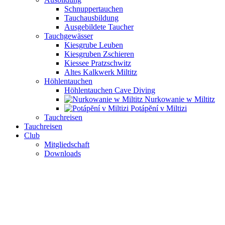
Schnuppertauchen
Tauchausbildung
Ausgebildete Taucher
Tauchgewässer
Kiesgrube Leuben
Kiesgruben Zschieren
Kiessee Pratzschwitz
Altes Kalkwerk Miltitz
Höhlentauchen
Höhlentauchen Cave Diving
Nurkowanie w Miltitz
Potápĕní v Miltizi
Tauchreisen
Tauchreisen
Club
Mitgliedschaft
Downloads