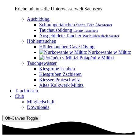
Erlebe mit uns die Unterwasserwelt Sachsens
Ausbildung
Schnuppertauchen
Starte Dein Abenteuer
Tauchausbildung
Lerne Tauchen
Ausgebildete Taucher
Wir bilden dich weiter
Höhlentauchen
Höhlentauchen Cave Diving
Nurkowanie w Miltitz
Potápĕní v Miltizi
Tauchgewässer
Kiesgrube Leuben
Kiesgruben Zschieren
Kiessee Pratzschwitz
Altes Kalkwerk Miltitz
Tauchreisen
Club
Mitgliedschaft
Downloads
Off-Canvas Toggle