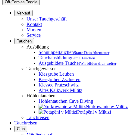
Off-Canvas Toggle
Verkauf
Unser Tauchgeschäft
Kontakt
Marken
Service
Tauchen
Ausbildung
Schnuppertauchen
Starte Dein Abenteuer
Tauchausbildung
Lerne Tauchen
Ausgebildete Taucher
Wir bilden dich weiter
Tauchgewässer
Kiesgrube Leuben
Kiesgruben Zschieren
Kiessee Pratzschwitz
Altes Kalkwerk Miltitz
Höhlentauchen
Höhlentauchen Cave Diving
Nurkowanie w Miltitz
Potápĕní v Miltizi
Tauchreisen
Tauchreisen
Club
Mitgliedschaft