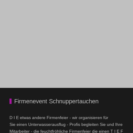
Firmenevent Schnuppertauchen
D I E etwas andere Firmenfeier - wir organisieren für
Sie einen Unterwasserausflug - Profis begleiten Sie und Ihre
Mitarbeiter - die feuchtfröhliche Firmenfeier die einen T I E F